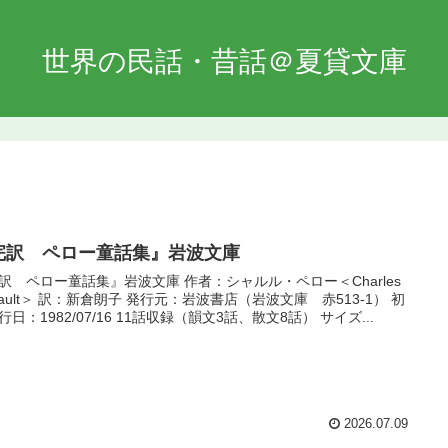
世界の民話・昔話＠夏貸文庫
完訳 ペロー童話集』岩波文庫
訳 ペロー童話集』岩波文庫 作者：シャルル・ペロー＜Charles
rrault＞ 訳：新倉朗子 発行元：岩波書店（岩波文庫 赤513-1） 初
行日：1982/07/16 11話収録（韻文3話、散文8話） サイズ...
2026.07.09