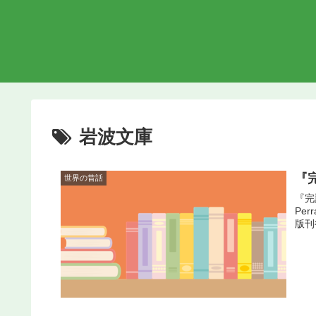
岩波文庫
『
世界の昔話
『完
Pe
版刊