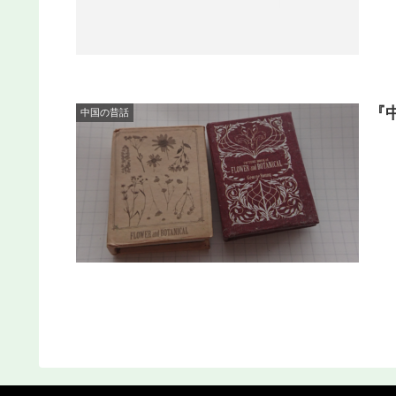
『
中国の昔話