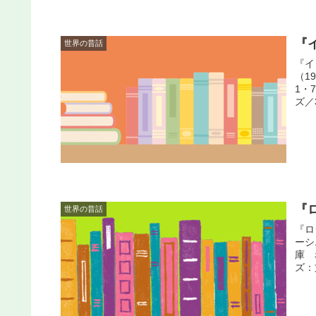
『
世界の昔話
『イ
（1
1・
ズ／3
『
世界の昔話
『ロ
ーシ
庫 
ズ：