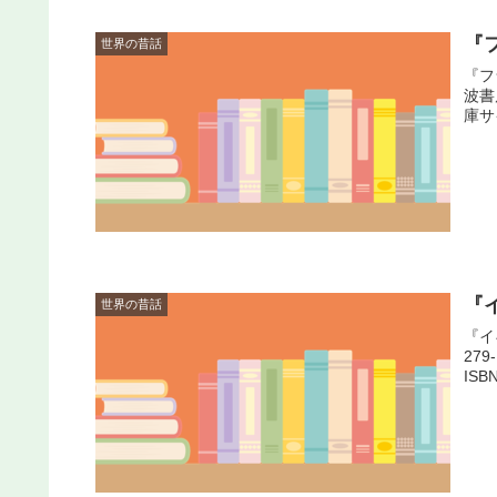
『
世界の昔話
『フ
波書
庫サイ
『
世界の昔話
『イ
27
IS