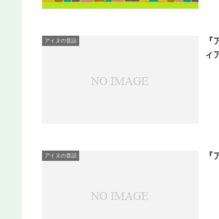
『
アイヌの昔話
ィ
『
アイヌの昔話