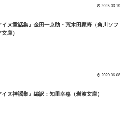
2025.03.19
アイヌ童話集』金田一京助・荒木田家寿（角川ソフ
ア文庫）
2020.06.08
アイヌ神謡集』編訳：知里幸惠（岩波文庫）