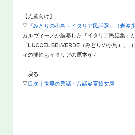
【児童向け】
▽
『みどりの小鳥－イタリア民話選』（岩波
カルヴィーノが編纂した『イタリア民話集』か
『L’UCCEL BELVERDE（みどりの小鳥
ィの挿絵もイタリアの原本から。
→戻る
▽
目次｜世界の民話・昔話＠夏貸文庫