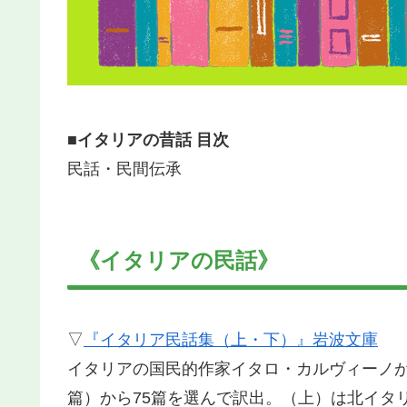
■イタリアの昔話 目次
民話・民間伝承
《イタリアの民話》
▽
『イタリア民話集（上・下）』岩波文庫
イタリアの国民的作家イタロ・カルヴィーノが編
篇）から75篇を選んで訳出。（上）は北イタ