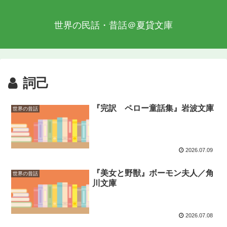
世界の民話・昔話＠夏貸文庫
詞己
『完訳 ペロー童話集』岩波文庫
世界の昔話
2026.07.09
『美女と野獣』ボーモン夫人／角
世界の昔話
川文庫
2026.07.08