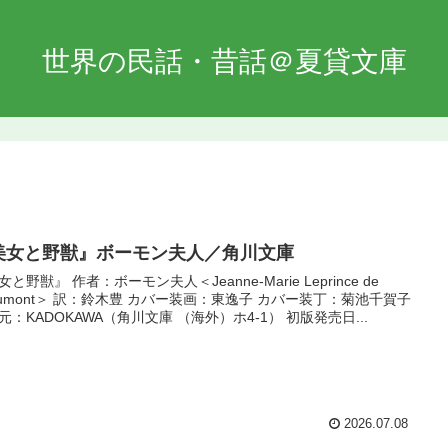
世界の民話・昔話＠夏貸文庫
美女と野獣』ボーモン夫人／角川文庫
と野獣』 作者：ボーモン夫人＜Jeanne-Marie Leprince de
aumont＞ 訳：鈴木豊 カバー装画：東逸子 カバー装丁：菊池千賀子
元：KADOKAWA（角川文庫 （海外）ホ4-1） 初版発売日...
2026.07.08