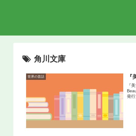
角川文庫
『
世界の昔話
『美女
Be
発行