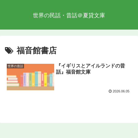
世界の民話・昔話＠夏貸文庫
福音館書店
『イギリスとアイルランドの昔
世界の昔話
話』福音館文庫
2026.06.05