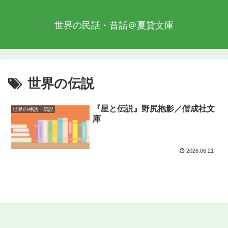
世界の民話・昔話＠夏貸文庫
世界の伝説
『星と伝説』野尻抱影／偕成社文
世界の神話・伝説
庫
2026.06.21