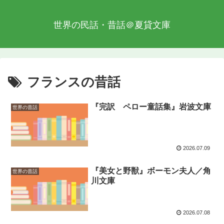
世界の民話・昔話＠夏貸文庫
フランスの昔話
『完訳 ペロー童話集』岩波文庫
世界の昔話
2026.07.09
『美女と野獣』ボーモン夫人／角
世界の昔話
川文庫
2026.07.08