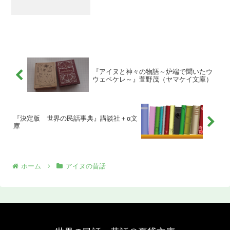
『アイヌと神々の物語～炉端で聞いたウ
ウェペケレ～』萱野茂（ヤマケイ文庫）
『決定版 世界の民話事典』講談社＋α文
庫
ホーム
アイヌの昔話