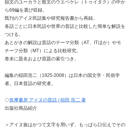
韻文のユーカラと散文のウエペケレ（トゥイタク）の中か
ら69編を選び収録。
既刊のアイヌ民話集や研究報告書から再録。
各話ごとに日本民話や世界の昔話と比較した簡単な解説を
つける。
あとがきの解説は昔話のテーマ分類（AT、ITほか）やモ
チーフ分類（MT）による比較研究。
巻末に題名および原題の索引つき。
編集の稲田浩二（1925-2008）は日本の国文学・民俗学
者。日本昔話の研究者。
◇
筑摩書房 アイヌの昔話 / 稲田 浩二 著
出版社商品紹介
＞アイヌ族はかつて文字を用いず、もっぱら口伝えでその