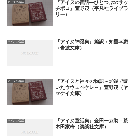
『アイヌの昔話―ひとつぶのサッ
アイヌの昔話
チポロ』萱野茂（平凡社ライブラ
リー）
『アイヌ神謡集』編訳：知里幸惠
アイヌの昔話
（岩波文庫）
『アイヌと神々の物語～炉端で聞
アイヌの昔話
いたウウェペケレ～』萱野茂（ヤ
マケイ文庫）
『アイヌ童話集』金田一京助・荒
アイヌの昔話
木田家寿（講談社文庫）