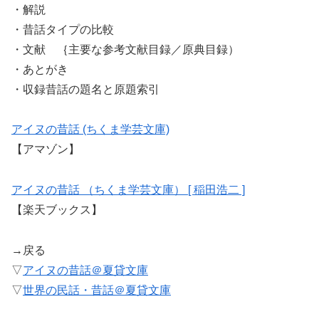
・解説
・昔話タイプの比較
・文献 ｛主要な参考文献目録／原典目録）
・あとがき
・収録昔話の題名と原題索引
アイヌの昔話 (ちくま学芸文庫)
【アマゾン】
アイヌの昔話 （ちくま学芸文庫） [ 稲田浩二 ]
【楽天ブックス】
→戻る
▽
アイヌの昔話＠夏貸文庫
▽
世界の民話・昔話＠夏貸文庫