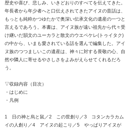
歴史や喜び、悲しみ、いきどおりのすべてを伝えてきた。
年長者から年少者へと口伝えされてきたアイヌの昔話は、
もっとも純粋かつゆたかで奥深い伝承文化の遺産の一つと
言えるであろう。本書は、アイヌ族が遠い祖先から代々受
け継いだ韻文のユーカラと散文のウエペケレ(トゥイタク)
の中から、いまも愛されている話を選んで編集した。アイ
ヌ族のつつましいこの遺産は、神々に対する畏敬の心、自
然や隣人に寄せるやさしさをよみがえらせてくれるだろ
う。
▽収録内容（目次）
・はじめに
・凡例
1 日の神と烏と鼠／2 この世創り／3 コタンカラカム
イの人創り／4 アイヌの起こり／5 やっぱりアイヌが