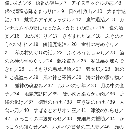
偉いんだ／6 始祖の誕生／7 アイヌラックルの恋／8
銀の滴降る降るまわりに／9 日の神救出／10 大ます退
治／11 魅惑のアイヌラックル／12 魔神退治／13 カ
ンナカムイの妻になった女／かけすの使い／15 雀の酒
宴／16 兎の起こり／17 きざまれた兎／18 ふきのと
うのいわれ／19 飢饉魔退治／20 雷神の村めぐり／
21 私の村めぐりの話／22 ふくろうとしゃち／23 酒
の女神の村めぐり／24 穀物盗み／25 私は栗を運んで
きた／26 こうもりの悪魔退治／27 狼女房／28 鯱の
神と魂盗み／29 風の神と巫術／30 海の神の贈り物／
31 狐神の魂盗み／32 ルルバの少年／33 月の中の童
子／34 地獄穴訪問／35 硬い肉と柔らかい肉／36 炉
縁の化け／37 徳利の化け／38 空き家の化け／39 人
食い刀／40 すばるとオリオン座／41 津波の知らせ／
42 かっこうの津波知らせ／43 先細鳥の援助／44 か
っこうの知らせ／45 ルルパの首領の二人妻／46 顔の