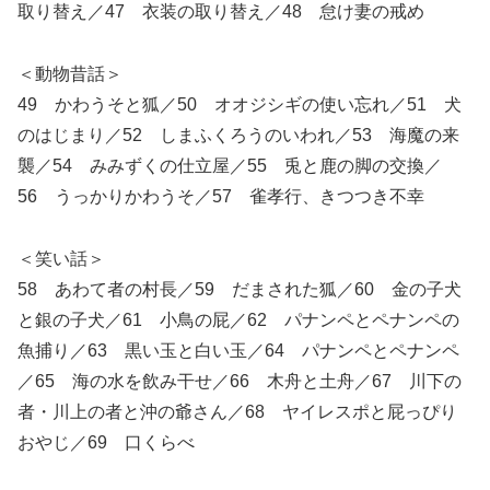
取り替え／47 衣装の取り替え／48 怠け妻の戒め
＜動物昔話＞
49 かわうそと狐／50 オオジシギの使い忘れ／51 犬
のはじまり／52 しまふくろうのいわれ／53 海魔の来
襲／54 みみずくの仕立屋／55 兎と鹿の脚の交換／
56 うっかりかわうそ／57 雀孝行、きつつき不幸
＜笑い話＞
58 あわて者の村長／59 だまされた狐／60 金の子犬
と銀の子犬／61 小鳥の屁／62 パナンペとペナンペの
魚捕り／63 黒い玉と白い玉／64 パナンペとペナンペ
／65 海の水を飲み干せ／66 木舟と土舟／67 川下の
者・川上の者と沖の爺さん／68 ヤイレスポと屁っぴり
おやじ／69 口くらべ